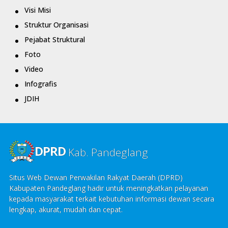
Visi Misi
Struktur Organisasi
Pejabat Struktural
Foto
Video
Infografis
JDIH
DPRD
Kab. Pandeglang
Situs Web Dewan Perwakilan Rakyat Daerah (DPRD)
Kabupaten Pandeglang hadir untuk meningkatkan pelayanan
kepada masyarakat terkait kebutuhan informasi dewan secara
lengkap, akurat, mudah dan cepat.