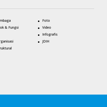
embaga
Foto
ok & Fungsi
Video
Infografis
rganisasi
JDIH
ruktural