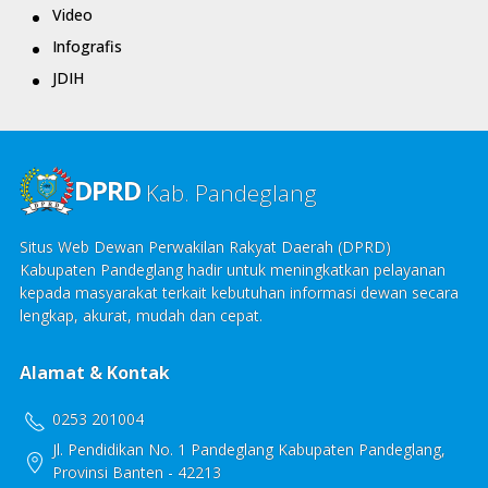
Video
Infografis
JDIH
DPRD
Kab. Pandeglang
Situs Web Dewan Perwakilan Rakyat Daerah (DPRD)
Kabupaten Pandeglang hadir untuk meningkatkan pelayanan
kepada masyarakat terkait kebutuhan informasi dewan secara
lengkap, akurat, mudah dan cepat.
Alamat & Kontak
0253 201004
Jl. Pendidikan No. 1 Pandeglang Kabupaten Pandeglang,
Provinsi Banten - 42213