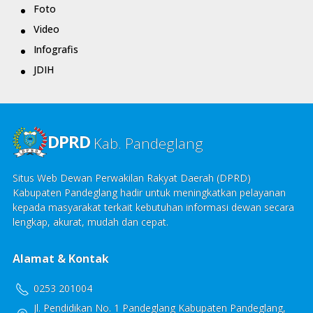
Foto
Video
Infografis
JDIH
DPRD
Kab. Pandeglang
Situs Web Dewan Perwakilan Rakyat Daerah (DPRD)
Kabupaten Pandeglang hadir untuk meningkatkan pelayanan
kepada masyarakat terkait kebutuhan informasi dewan secara
lengkap, akurat, mudah dan cepat.
Alamat & Kontak
0253 201004
Jl. Pendidikan No. 1 Pandeglang Kabupaten Pandeglang,