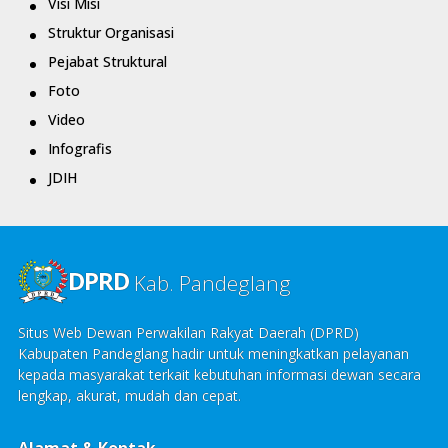
Visi Misi
Struktur Organisasi
Pejabat Struktural
Foto
Video
Infografis
JDIH
DPRD
Kab. Pandeglang
Situs Web Dewan Perwakilan Rakyat Daerah (DPRD)
Kabupaten Pandeglang hadir untuk meningkatkan pelayanan
kepada masyarakat terkait kebutuhan informasi dewan secara
lengkap, akurat, mudah dan cepat.